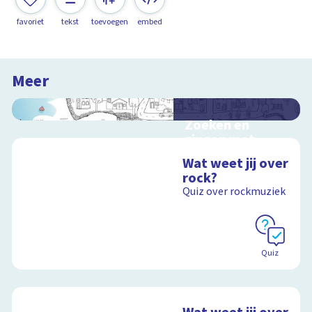
favoriet
tekst
toevoegen
embed
Meer
Zoeken en
zingen met
Sesamstraat
Wat weet jij over
Interactieve
rock?
schoolplaat met
Quiz over rockmuziek
kinderliedjes
Schoolplaat
Quiz