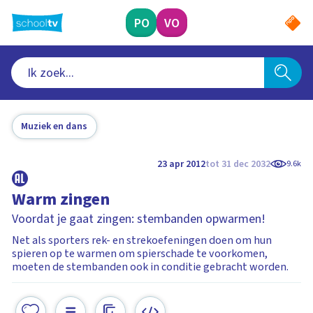
Ga
naar
PO
VO
hoofdinhoud
Muziek en dans
23 apr 2012
tot 31 dec 2032
9.6k
Warm zingen
Voordat je gaat zingen: stembanden opwarmen!
Net als sporters rek- en strekoefeningen doen om hun
spieren op te warmen om spierschade te voorkomen,
moeten de stembanden ook in conditie gebracht worden.