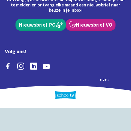
te melden en ontvang elke maand een nieuwsbrief naar
keuze in je inbox!
Nieuwsbrief PO
Nieuwsbrief VO
Volg ons!
Extra's
Schooltv biedt meer
Quiz
Schoolplaat
Tijd
dan video's! Ontdek