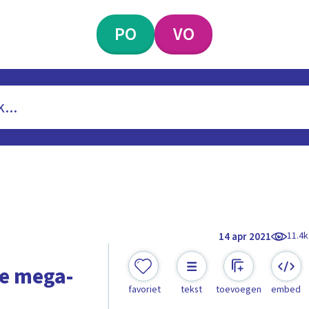
PO
VO
11.4k
14 apr 2021
e mega-
favoriet
tekst
toevoegen
embed