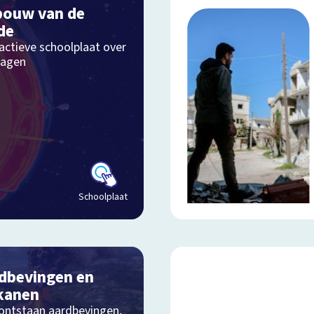
ouw van de
de
actieve schoolplaat over
lagen
Schoolplaat
dbevingen en
kanen
ontstaan aardbevingen,