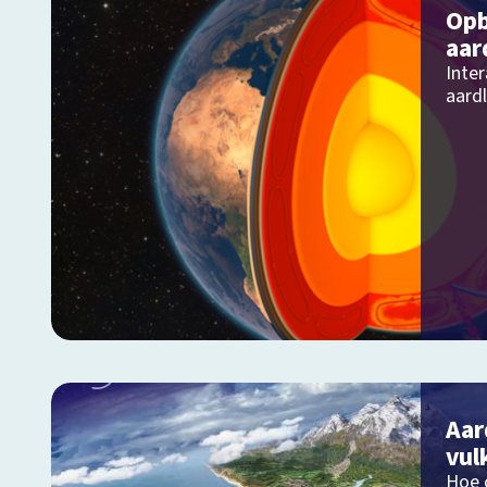
Opb
aar
Inter
aard
Aar
vul
Hoe 