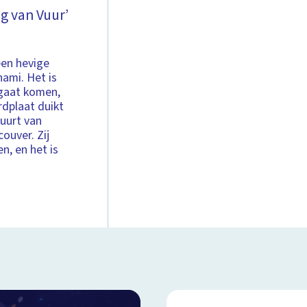
g van Vuur’
een hevige
ami. Het is
 gaat komen,
rdplaat duikt
buurt van
ouver. Zij
n, en het is