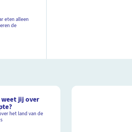
ar eten alleen
ieren de
weet jij over
pte?
over het land van de
's