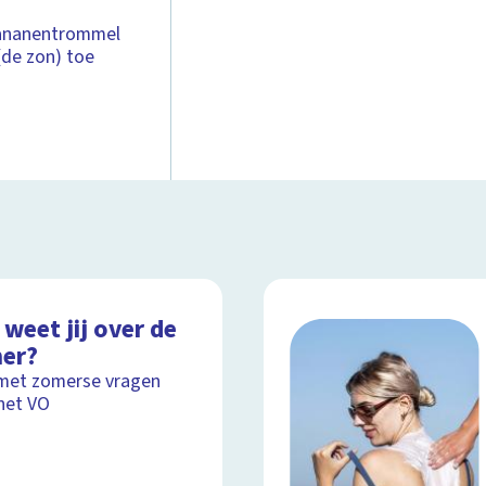
 bananentrommel
(de zon) toe
weet jij over de
er?
met zomerse vragen
het VO