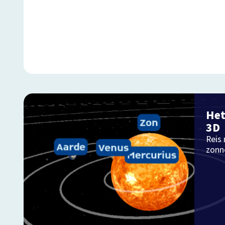
Het
3D
Reis
zonn