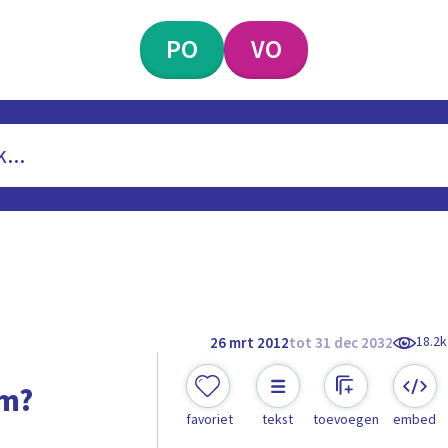
PO
VO
18.2k
26 mrt 2012
tot 31 dec 2032
om?
favoriet
tekst
toevoegen
embed