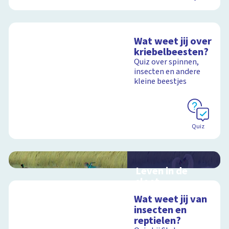
Wat weet jij over
kriebelbeesten?
Quiz over spinnen,
insecten en andere
kleine beestjes
Quiz
Leven in de
sloot
Interactieve
Wat weet jij van
schoolplaat over het
insecten en
slootleven
reptielen?