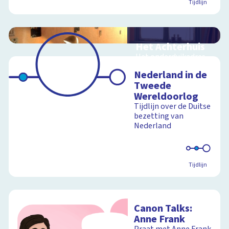
Tijdlijn
Het Achterhuis
Het onderduikadres
van Anne Frank in 360
Nederland in de
graden
Tweede
Wereldoorlog
Tijdlijn over de Duitse
bezetting van
Schoolplaat
Nederland
Tijdlijn
Canon Talks:
Anne Frank
Praat met Anne Frank