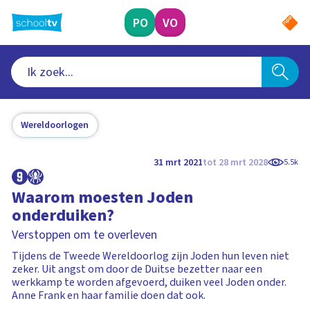
Ga
naar
PO
VO
hoofdinhoud
Wereldoorlogen
31 mrt 2021
tot 28 mrt 2028
5.5k
Waarom moesten Joden
onderduiken?
Verstoppen om te overleven
Tijdens de Tweede Wereldoorlog zijn Joden hun leven niet
zeker. Uit angst om door de Duitse bezetter naar een
werkkamp te worden afgevoerd, duiken veel Joden onder.
Anne Frank en haar familie doen dat ook.