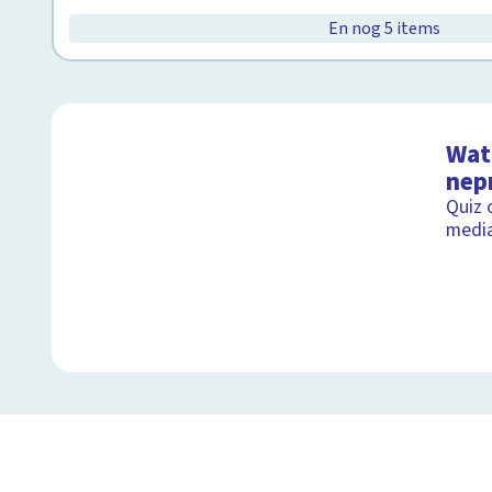
En nog 5 items
Wat 
nep
Quiz 
medi