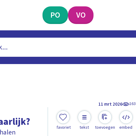
PO
VO
163
11 mrt 2026
arlijk?
favoriet
tekst
toevoegen
embed
rhalen