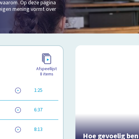
n waarom. Op deze pagina
 eigen mening vormt over
Afspeellijst
8
items
1:25
6:37
8:13
Hoe gevoelig ben 