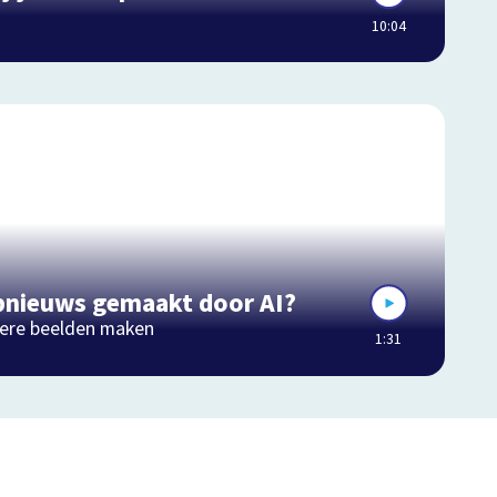
10:04
pnieuws gemaakt door AI?
chere beelden maken
1:31