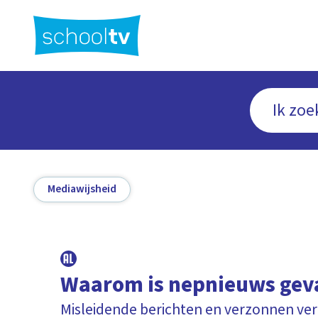
Ga
naar
hoofdinhoud
Mediawijsheid
Waarom is nepnieuws geva
Misleidende berichten en verzonnen ve