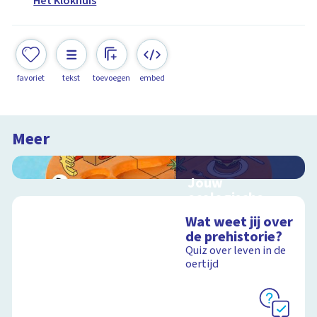
Het Klokhuis
favoriet
tekst
toevoegen
embed
Meer
Jouw
ecologische
voetafdruk
Wat weet jij over
Ontdek hoe jouw
de prehistorie?
levensstijl invloed
Quiz over leven in de
heeft op de aarde
oertijd
Schoolplaat