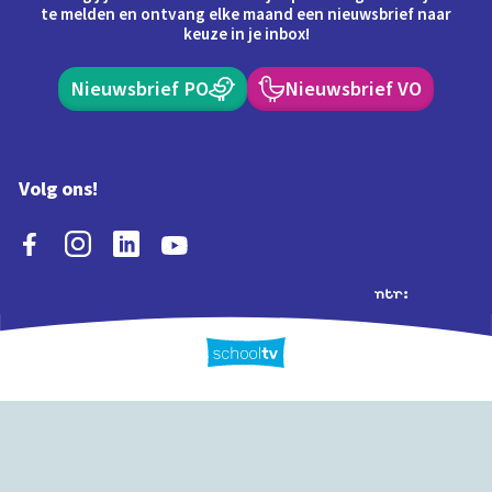
te melden en ontvang elke maand een nieuwsbrief naar
keuze in je inbox!
Nieuwsbrief PO
Nieuwsbrief VO
Volg ons!
Extra's
Schooltv biedt meer
Quiz
Schoolplaat
Tijd
dan video's! Ontdek