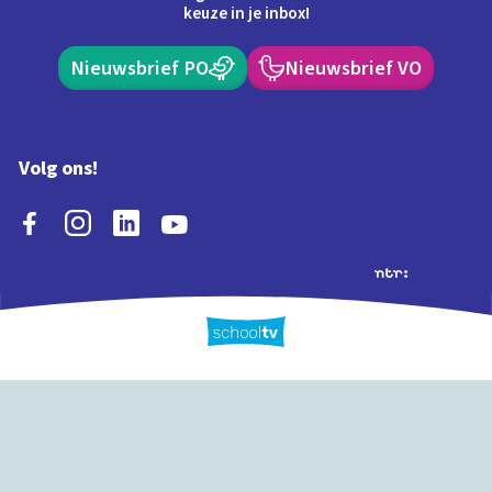
keuze in je inbox!
Nieuwsbrief PO
Nieuwsbrief VO
Volg ons!
Extra's
Schooltv biedt meer
Quiz
Schoolplaat
Tijd
dan video's! Ontdek
onze extra inhoud: