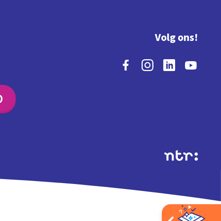
Volg ons!
O
Extra's