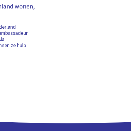
enland wonen,
ederland
 ambassadeur
ls
nnen ze hulp