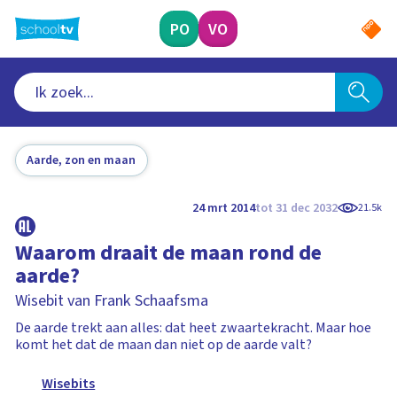
Ga
naar
PO
VO
hoofdinhoud
Aarde, zon en maan
24 mrt 2014
tot 31 dec 2032
21.5k
Waarom draait de maan rond de
aarde?
Wisebit van Frank Schaafsma
De aarde trekt aan alles: dat heet zwaartekracht. Maar hoe
komt het dat de maan dan niet op de aarde valt?
Wisebits