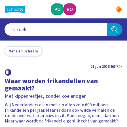
Ga
naar
PO
VO
hoofdinhoud
Mens en lichaam
21 jun 2018
3.1k
Waar worden frikandellen van
gemaakt?
Met kippenrestjes, zonder koeienogen
Wij Nederlanders eten met z'n allen zo'n 600 miljoen
frikandellen per jaar. Maar er doen ook wilde verhalen de
ronde over wat er precies in zit. Koeienogen, uiers, darmen...
Maar waar wordt de frikandel eigenlijk écht van gemaakt?