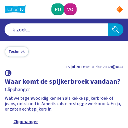
Ga
naar
PO
VO
hoofdinhoud
Techniek
15 jul 2013
tot 31 dec 2032
8.6k
Waar komt de spijkerbroek vandaan?
Clipphanger
Wat we tegenwoordig kennen als kekke spijkerbroek of
jeans, ontstond in Amerika als een stugge werkbroek. En ja,
er zaten echt spijkers in.
Clipphanger