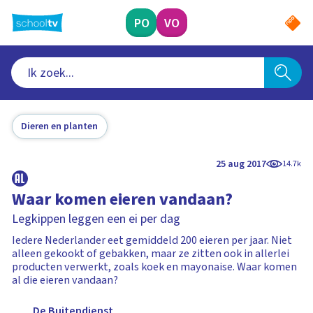
Ga
naar
PO
VO
hoofdinhoud
Dieren en planten
25 aug 2017
14.7k
Waar komen eieren vandaan?
Legkippen leggen een ei per dag
Iedere Nederlander eet gemiddeld 200 eieren per jaar. Niet
alleen gekookt of gebakken, maar ze zitten ook in allerlei
producten verwerkt, zoals koek en mayonaise. Waar komen
al die eieren vandaan?
De Buitendienst