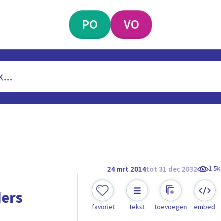
PO
VO
1.5k
24 mrt 2014
tot 31 dec 2032
ders
favoriet
tekst
toevoegen
embed