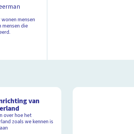
 Veerman
 Er wonen mensen
n mensen die
eerd.
nrichting van
erland
ijn over hoe het
land zoals we kennen is
taan