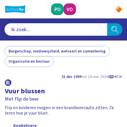
Ga
naar
PO
VO
hoofdinhoud
Burgerschap, mediawijsheid, welvaart en samenleving
Organisatie en bestuur
31 dec 1999
tot 18 mei 2033
40.5k
Vuur blussen
Met Flip de beer
Flip en kinderen mogen in een brandweerauto zitten. Ze
leren hoe je vuur blust.
Koekeloere