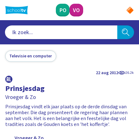
Ga
naar
PO
VO
hoofdinhoud
Televisie en computer
22 aug 2012
26.2k
Prinsjesdag
Vroeger & Zo
Prinsjesdag vindt elk jaar plaats op de derde dinsdag van
september. Die dag presenteert de regering haar plannen
aan het volk. Het is een belangrijke en feestelijke dag vol
tradities zoals de Gouden koets en 'het koffertje'.
Vroeger & Zo