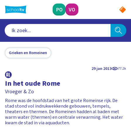
Ga
naar
PO
VO
hoofdinhoud
Grieken en Romeinen
29 jan 2013
77.2k
In het oude Rome
Vroeger & Zo
Rome was de hoofdstad van het grote Romeinse rijk. De
stad stond vol indrukwekkende gebouwen, tempels,
theaters en thermen. De Romeinen hadden al baden met
warm water (thermen) en centrale verwarming. Het water
kwam de stad in via aquaducten.