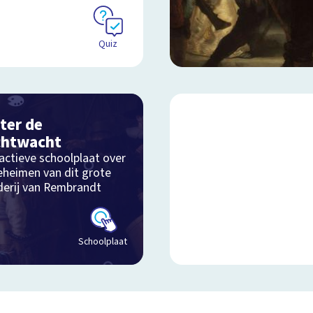
Quiz
ter de
chtwacht
actieve schoolplaat over
eheimen van dit grote
lderij van Rembrandt
Schoolplaat