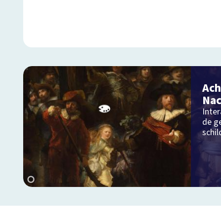
Ach
Na
Inter
de g
schi