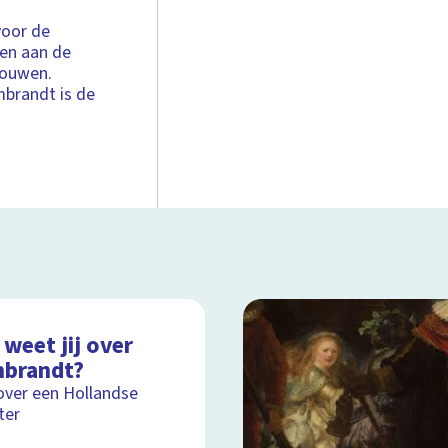
voor de
ien aan de
bouwen.
mbrandt is de
weet jij over
brandt?
over een Hollandse
ter