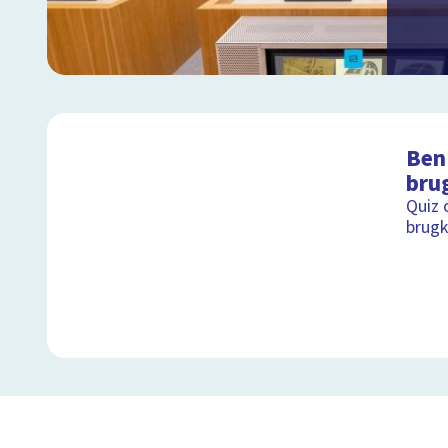
Ben 
bru
Quiz 
brugk