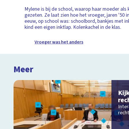
Mylene is bij de school, waarop haar moeder als 
gezeten. Ze laat zien hoe het vroeger, jaren '50 i
eeuw, op school was: schoolbord, bankjes met in
kind een eigen inktlap. Kolenkachel in de klas.
Vroeger was het anders
Meer
Kij
rec
Inter
rech