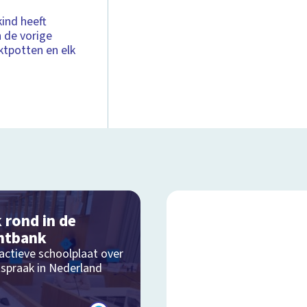
kind heeft
n de vorige
ktpotten en elk
k rond in de
htbank
actieve schoolplaat over
tspraak in Nederland