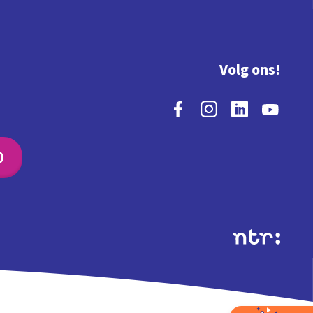
Volg ons!
O
Extra's