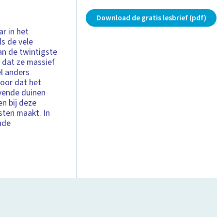
Download de gratis lesbrief (pdf)
r in het
s de vele
an de twintigste
 dat ze massief
el anders
oor dat het
evende duinen
en bij deze
ten maakt. In
nde