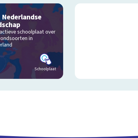
 Nederlandse
dschap
actieve schoolplaat over
rondsoorten in
rland
Schoolplaat