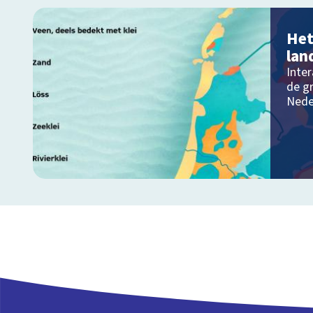
Het
lan
Inter
de g
Nede