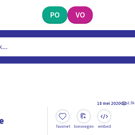
PO
VO
1.5k
18 mei 2020
e
favoriet
toevoegen
embed