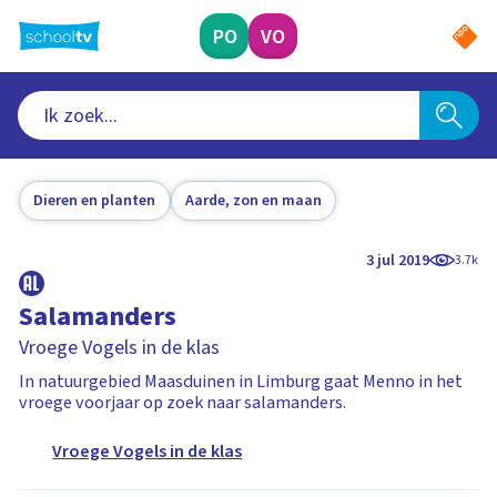
Ga
naar
PO
VO
hoofdinhoud
Dieren en planten
Aarde, zon en maan
3 jul 2019
3.7k
Salamanders
Vroege Vogels in de klas
In natuurgebied Maasduinen in Limburg gaat Menno in het
vroege voorjaar op zoek naar salamanders.
Vroege Vogels in de klas