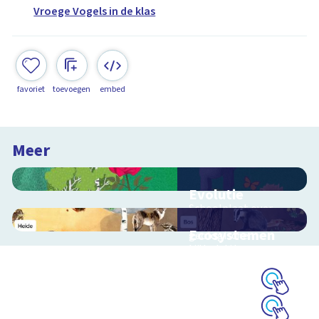
Vroege Vogels in de klas
favoriet
toevoegen
embed
Meer
Evolutie
Schoolplaat over
evolutie, ordening en
Ecosystemen
geologische
tijdschaal
Interactieve
schoolplaat over de
Veluwe
Schoolplaat