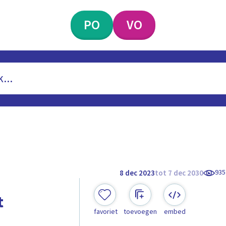
PO
VO
935
8 dec 2023
tot 7 dec 2030
t
favoriet
toevoegen
embed