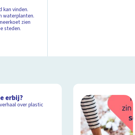
d kan vinden.
n waterplanten.
meerkoet zien
de steden.
e erbij?
lverhaal over plastic