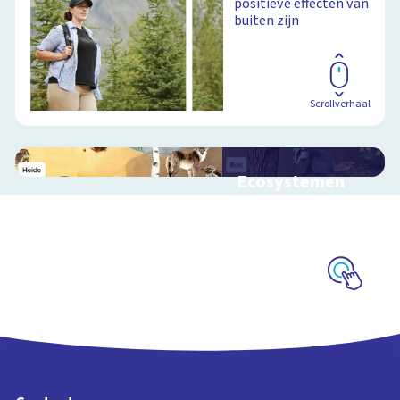
positieve effecten van
buiten zijn
Scrollverhaal
Ecosystemen
Interactieve
schoolplaat over de
Veluwe
Schoolplaat