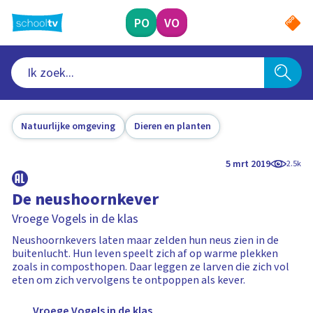
Ga
naar
PO
VO
hoofdinhoud
Natuurlijke omgeving
Dieren en planten
5 mrt 2019
2.5k
De neushoornkever
Vroege Vogels in de klas
Neushoornkevers laten maar zelden hun neus zien in de
buitenlucht. Hun leven speelt zich af op warme plekken
zoals in composthopen. Daar leggen ze larven die zich vol
eten om zich vervolgens te ontpoppen als kever.
Vroege Vogels in de klas