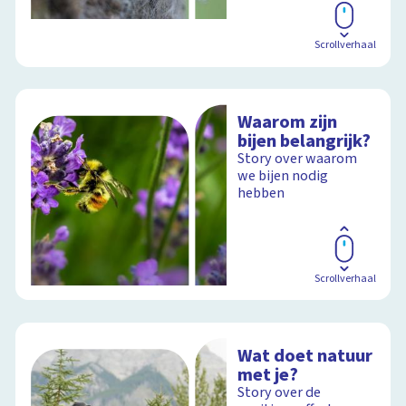
Scrollverhaal
Waarom zijn
bijen belangrijk?
Story over waarom
we bijen nodig
hebben
Scrollverhaal
Wat doet natuur
met je?
Story over de