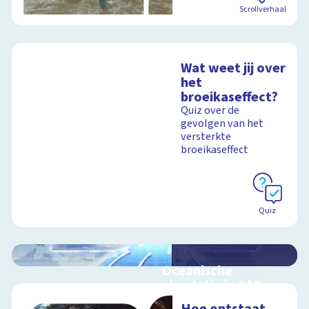
Scrollverhaal
Wat weet jij over
het
broeikaseffect?
Quiz over de
gevolgen van het
versterkte
broeikaseffect
Quiz
Oceanische
circulatie in 360
graden -
Hoe ontstaat