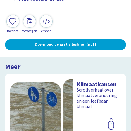
favoriet
toevoegen
embed
Download de gratis lesbrief (pdf)
Meer
Klimaatkansen
Scrollverhaal over
klimaatverandering
en een leefbaar
klimaat