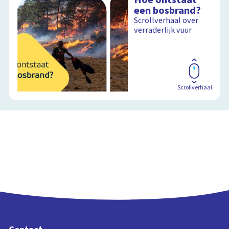
Oceaanstromingen
een bosbrand?
en
Scrollverhaal over
klimaatverandering
verraderlijk vuur
Oceaanstromingen en
klimaatverandering
Schoolplaat
Scrollverhaal