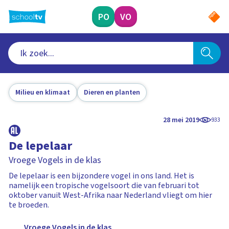
Ga
naar
PO
VO
hoofdinhoud
Milieu en klimaat
Dieren en planten
28 mei 2019
933
De lepelaar
Vroege Vogels in de klas
De lepelaar is een bijzondere vogel in ons land. Het is
namelijk een tropische vogelsoort die van februari tot
oktober vanuit West-Afrika naar Nederland vliegt om hier
te broeden.
Vroege Vogels in de klas