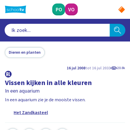
Ga
naar
PO
VO
hoofdinhoud
Dieren en planten
16 jul 2008
tot 16 jul 2033
20.8k
Vissen kijken in alle kleuren
In een aquarium
In een aquarium zie je de mooiste vissen.
Het Zandkasteel