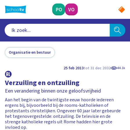
Ga
naar
PO
VO
hoofdinhoud
Organisatie en bestuur
25 feb 2013
tot 31 dec 2032
44.1k
Verzuiling en ontzuiling
Een verandering binnen onze geloofsvrijheid
Aan het begin van de twintigste eeuw hoorde iedereen
ergens bij, bijvoorbeeld bij de rooms-katholieken of
protestants christelijken. Ongeveer 60 jaar later gebeurde
het tegenovergestelde: ontzuiling. De televisie en de
strenge katholieke regels uit Rome hadden hier grote
invloed op.