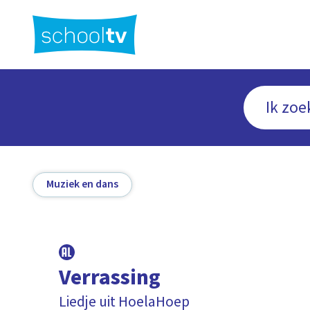
Ga
naar
hoofdinhoud
Muziek en dans
Verrassing
Liedje uit HoelaHoep