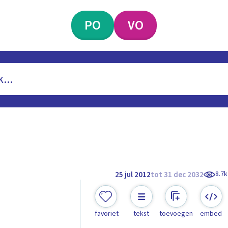
PO
VO
8.7k
25 jul 2012
tot 31 dec 2032
favoriet
tekst
toevoegen
embed