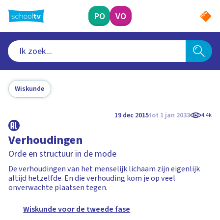
Ga
naar
PO
VO
hoofdinhoud
Wiskunde
19 dec 2015
tot 1 jan 2033
4.4k
Verhoudingen
Orde en structuur in de mode
De verhoudingen van het menselijk lichaam zijn eigenlijk
altijd hetzelfde. En die verhouding kom je op veel
onverwachte plaatsen tegen.
Wiskunde voor de tweede fase