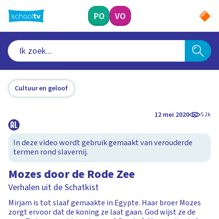
Ga
naar
PO
VO
hoofdinhoud
Cultuur en geloof
12 mei 2020
5.2k
In deze video wordt gebruik gemaakt van verouderde
termen rond slavernij.
Mozes door de Rode Zee
Verhalen uit de Schatkist
Mirjam is tot slaaf gemaakte in Egypte. Haar broer Mozes
zorgt ervoor dat de koning ze laat gaan. God wijst ze de