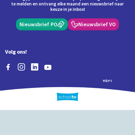
te melden en ontvang elke maand een nieuwsbrief naar
keuze in je inbox!
Nieuwsbrief PO
Nieuwsbrief VO
Volg ons!
Extra's
Schooltv biedt meer
Quiz
Schoolplaat
Tijd
dan video's! Ontdek