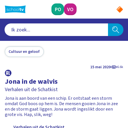
Ga
naar
PO
VO
hoofdinhoud
Cultuur en geloof
15 mei 2020
6.6k
Jona in de walvis
Verhalen uit de Schatkist
Jona is aan boord van een schip. Er ontstaat een storm
omdat God boos op hem is. De mensen gooien Jona in zee
en de storm gaat liggen. Jona wordt ingeslikt door een
grote vis. Hap, slik, weg!
Verhalen uit de Schatkist