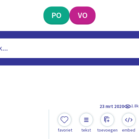
PO
VO
1.8k
23 mrt 2020
favoriet
tekst
toevoegen
embed