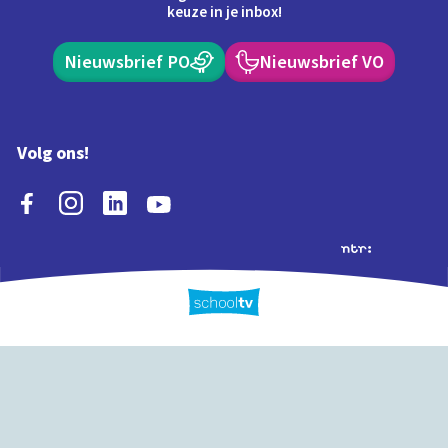
keuze in je inbox!
Nieuwsbrief PO
Nieuwsbrief VO
Volg ons!
Extra's
Schooltv biedt meer
Quiz
Schoolplaat
Tijd
dan video's! Ontdek
onze extra inhoud: