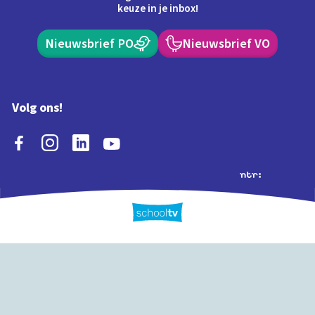
keuze in je inbox!
Nieuwsbrief PO
Nieuwsbrief VO
Volg ons!
Extra's
Schooltv biedt meer
Quiz
Schoolplaat
Tijd
dan video's! Ontdek
onze extra inhoud: