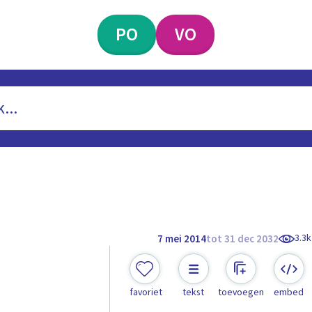
PO
VO
3.3k
7 mei 2014
tot 31 dec 2032
favoriet
tekst
toevoegen
embed