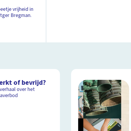
etje vrijheid in
Rutger Bregman.
rkt of bevrijd?
lverhaal over het
kaverbod