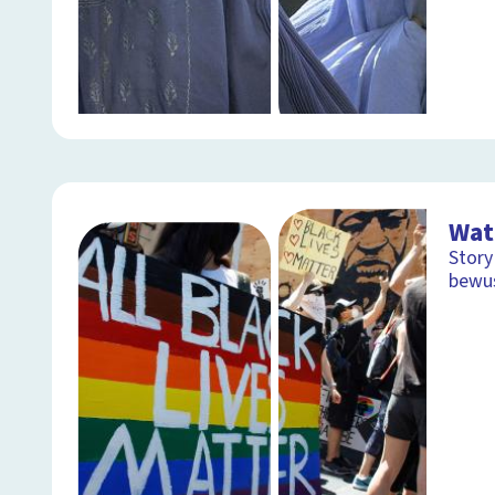
Wat
Story
bewus