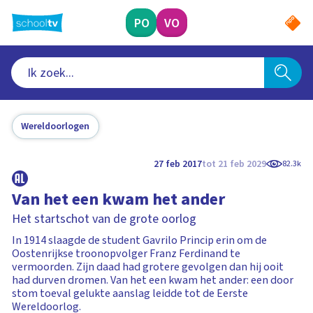
Ga
naar
PO
VO
hoofdinhoud
Wereldoorlogen
27 feb 2017
tot 21 feb 2029
82.3k
Van het een kwam het ander
Het startschot van de grote oorlog
In 1914 slaagde de student Gavrilo Princip erin om de
Oostenrijkse troonopvolger Franz Ferdinand te
vermoorden. Zijn daad had grotere gevolgen dan hij ooit
had durven dromen. Van het een kwam het ander: een door
stom toeval gelukte aanslag leidde tot de Eerste
Wereldoorlog.