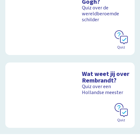
Gogh?
grote schilderij van
Schoolplaat
Rembrandt
Quiz over de
wereldberoemde
schilder
Schoolplaat
Quiz
Wat weet jij over
Rembrandt?
Quiz over een
Hollandse meester
Quiz