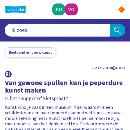
Ga
naar
PO
VO
hoofdinhoud
Beeldend en bouwkunst
8 dec 2018
10.3k
Van gewone spullen kun je peperdure
kunst maken
Is het snugger of kletspraat?
Kunst vind je vaak in een museum. Maar waarom is een
schilderij van een paar honderd jaar oud wel kunst en jouw
mooie tekening niet? Kunst hoeft niet per se mooi te zijn,
maar moet je aan het denken zetten. En daarom werd de
pisbak van Marcel Duchamp een wereldberoemd kunstwerk.