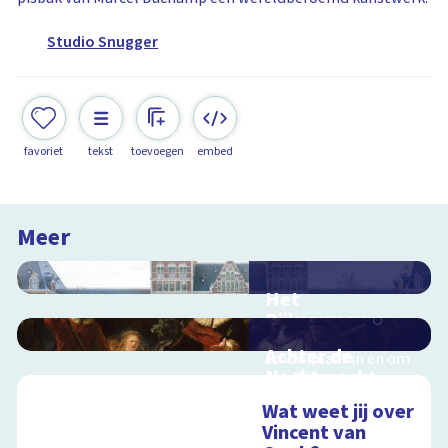
Studio Snugger
favoriet
tekst
toevoegen
embed
Meer
Het
Rijksmuseum
Interactieve
Achter de
schoolplaat in en om
Nachtwacht
het Rijksmuseum
Interactieve
Wat weet jij over
schoolplaat over de
Vincent van
geheimen van dit