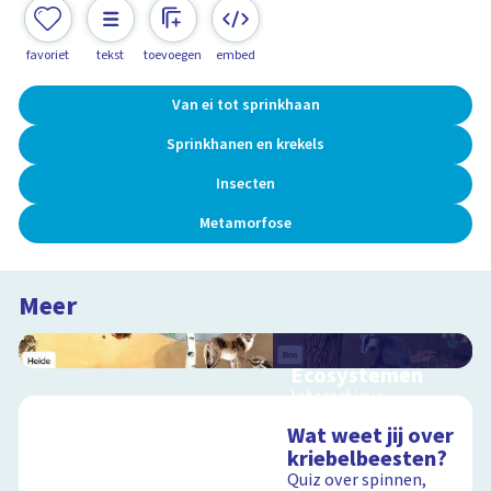
favoriet
tekst
toevoegen
embed
Van ei tot sprinkhaan
Sprinkhanen en krekels
Insecten
Metamorfose
Meer
Ecosystemen
Interactieve
schoolplaat over de
Wat weet jij over
Veluwe
kriebelbeesten?
Quiz over spinnen,