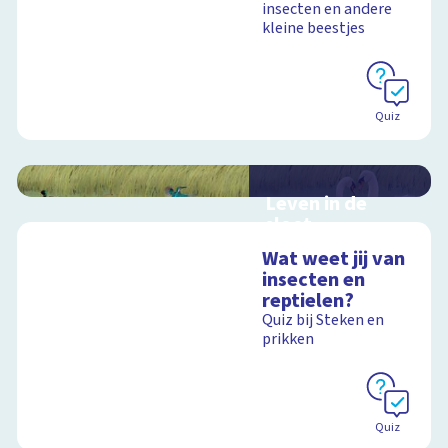
insecten en andere
kleine beestjes
Schoolplaat
Quiz
Leven in de
sloot
Interactieve
Wat weet jij van
schoolplaat over het
insecten en
slootleven
reptielen?
Quiz bij Steken en
prikken
Schoolplaat
Quiz