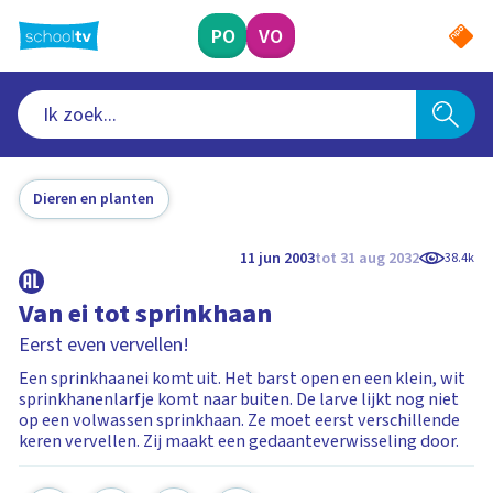
Ga
naar
PO
VO
hoofdinhoud
Dieren en planten
11 jun 2003
tot 31 aug 2032
38.4k
Van ei tot sprinkhaan
Eerst even vervellen!
Een sprinkhaanei komt uit. Het barst open en een klein, wit
sprinkhanenlarfje komt naar buiten. De larve lijkt nog niet
op een volwassen sprinkhaan. Ze moet eerst verschillende
keren vervellen. Zij maakt een gedaanteverwisseling door.