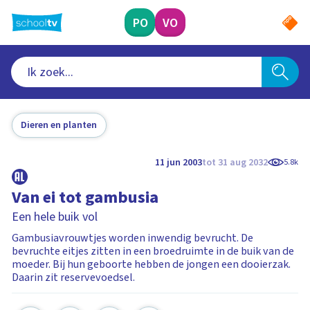
Ga
naar
PO
VO
hoofdinhoud
Dieren en planten
11 jun 2003
tot 31 aug 2032
5.8k
Van ei tot gambusia
Een hele buik vol
Gambusiavrouwtjes worden inwendig bevrucht. De
bevruchte eitjes zitten in een broedruimte in de buik van de
moeder. Bij hun geboorte hebben de jongen een dooierzak.
Daarin zit reservevoedsel.