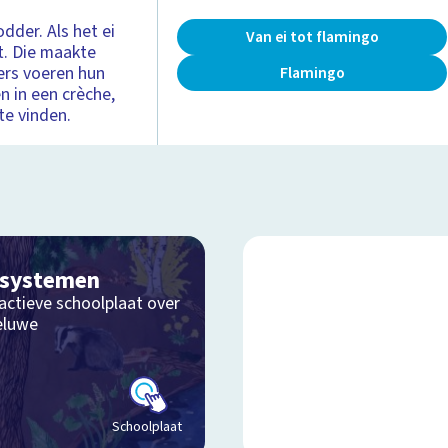
dder. Als het ei
Van ei tot flamingo
t. Die maakte
ers voeren hun
Flamingo
 in een crèche,
te vinden.
osystemen
actieve schoolplaat over
eluwe
Schoolplaat