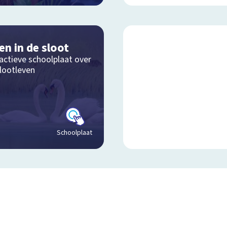
en in de sloot
actieve schoolplaat over
slootleven
Schoolplaat