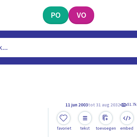
PO
VO
51.7k
11 jun 2003
tot 31 aug 2032
favoriet
tekst
toevoegen
embed