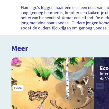
Flamingo's leggen maar één ei in een nest van mo
lang genoeg bebroed is, komt er een kuikentje ui
het ei van binnenuit stuk met een eitand. De oud
jong met vloeibaar voedsel. Oudere jongen komen
zodat de ouders tijd krijgen om genoeg voedsel 
Meer
Ec
Inter
de V