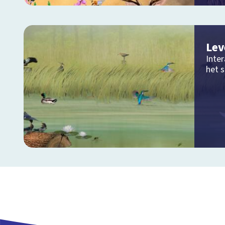
Lev
Inter
het 