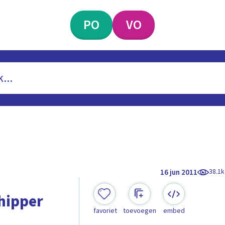
PO
VO
38.1k
16 jun 2011
chipper
favoriet
toevoegen
embed