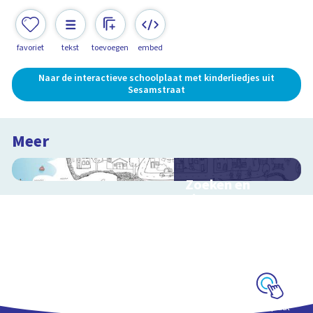
favoriet
tekst
toevoegen
embed
Naar de interactieve schoolplaat met kinderliedjes uit
Sesamstraat
Meer
Zoeken en
zingen met
Sesamstraat
Interactieve
schoolplaat met
kinderliedjes
Schoolplaat