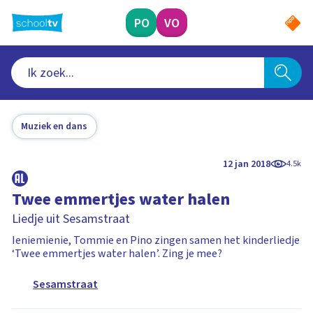
Ga
naar
PO
VO
hoofdinhoud
Muziek en dans
12 jan 2018
4.5k
Twee emmertjes water halen
Liedje uit Sesamstraat
Ieniemienie, Tommie en Pino zingen samen het kinderliedje
‘Twee emmertjes water halen’. Zing je mee?
Sesamstraat