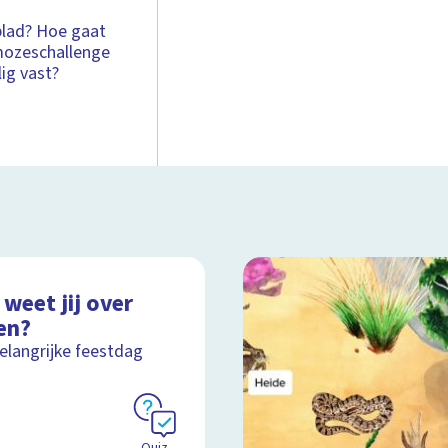
nblad? Hoe gaat
#mozeschallenge
lig vast?
weet jij over
en?
elangrijke feestdag