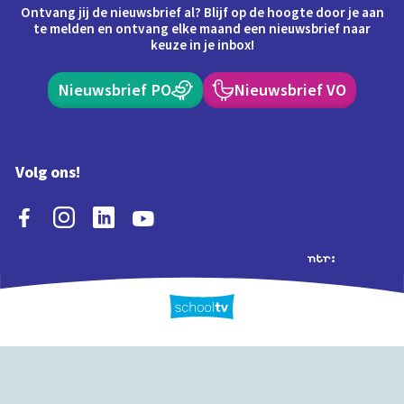
Ontvang jij de nieuwsbrief al? Blijf op de hoogte door je aan
te melden en ontvang elke maand een nieuwsbrief naar
keuze in je inbox!
Nieuwsbrief PO
Nieuwsbrief VO
Volg ons!
Extra's
Schooltv biedt meer
Quiz
Schoolplaat
Tijd