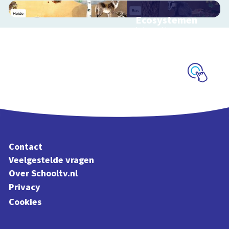
Ecosystemen
Interactieve
schoolplaat over de
Veluwe
Schoolplaat
Contact
Veelgestelde vragen
Over Schooltv.nl
Privacy
Cookies