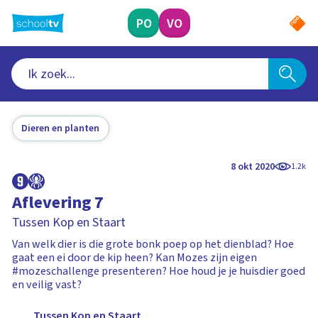
Ga
naar
PO
VO
hoofdinhoud
Dieren en planten
8 okt 2020
1.2k
Aflevering 7
Tussen Kop en Staart
Van welk dier is die grote bonk poep op het dienblad? Hoe
gaat een ei door de kip heen? Kan Mozes zijn eigen
#mozeschallenge presenteren? Hoe houd je je huisdier goed
en veilig vast?
Tussen Kop en Staart