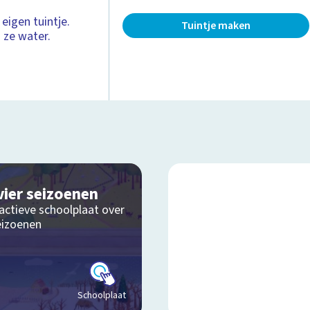
eigen tuintje.
Tuintje maken
 ze water.
vier seizoenen
actieve schoolplaat over
eizoenen
Schoolplaat