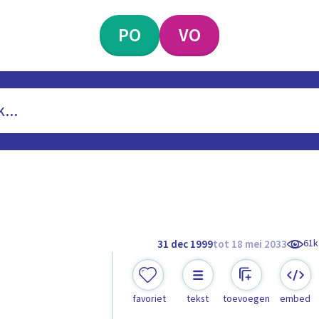
PO
VO
61k
31 dec 1999
tot 18 mei 2033
favoriet
tekst
toevoegen
embed