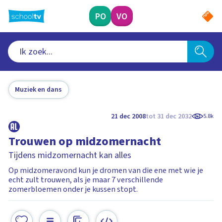
Ga
naar
PO
VO
hoofdinhoud
Muziek en dans
21 dec 2008
tot 31 dec 2032
5.8k
Trouwen op midzomernacht
Tijdens midzomernacht kan alles
Op midzomeravond kun je dromen van die ene met wie je
echt zult trouwen, als je maar 7 verschillende
zomerbloemen onder je kussen stopt.