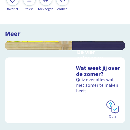
favoriet
tekst
toevoegen
embed
Meer
De vier
seizoenen
Interactieve
Wat weet jij over
schoolplaat over de
de zomer?
seizoenen
Quiz over alles wat
met zomer te maken
heeft
Schoolplaat
Quiz