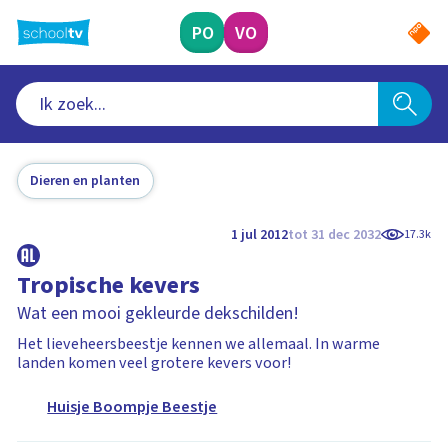
Ga
naar
PO
VO
hoofdinhoud
Dieren en planten
1 jul 2012
tot 31 dec 2032
17.3k
Tropische kevers
Wat een mooi gekleurde dekschilden!
Het lieveheersbeestje kennen we allemaal. In warme
landen komen veel grotere kevers voor!
Huisje Boompje Beestje