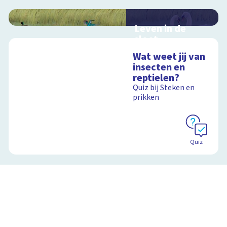
Leven in de
sloot
Interactieve
Wat weet jij van
schoolplaat over het
insecten en
slootleven
reptielen?
Quiz bij Steken en
prikken
Schoolplaat
Quiz