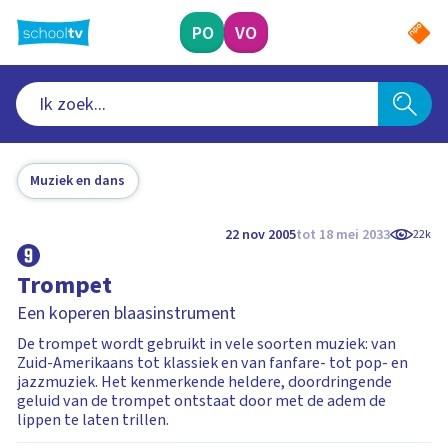
Ga
naar
PO
VO
hoofdinhoud
Muziek en dans
22 nov 2005
tot 18 mei 2033
22k
Trompet
Een koperen blaasinstrument
De trompet wordt gebruikt in vele soorten muziek: van
Zuid-Amerikaans tot klassiek en van fanfare- tot pop- en
jazzmuziek. Het kenmerkende heldere, doordringende
geluid van de trompet ontstaat door met de adem de
lippen te laten trillen.